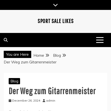
Skip
to
content
SPORT SALE LIKES
You are Here
Home
Blog
Der Weg zum Gitarrenmeister
Blog
Der Weg zum Gitarrenmeister
December 26, 2024
admin