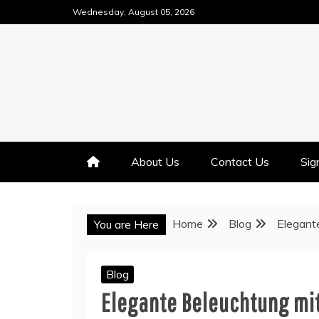
Skip
Wednesday, August 05, 2026
to
content
About Us
Contact Us
Sig
Home
Blog
Elegant
You are Here
Blog
Elegante Beleuchtung mi