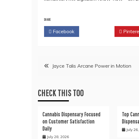
SHARE
Facebook
Twitter
Pintere
Post
Jayce Talis Arcane Power in Motion
navigation
CHECK THIS TOO
Cannabis Dispensary Focused
Top Cann
on Customer Satisfaction
Dispens
Daily
July 26
July 28, 2026