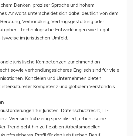
tischem Denken, präziser Sprache und hohem
nes Anwalts unterscheidet sich dabei deutlich von dem
 Beratung, Verhandlung, Vertragsgestaltung oder
Aufgaben. Technologische Entwicklungen wie Legal
tsweise im juristischen Umfeld.
ationale juristische Kompetenzen zunehmend an
cht sowie verhandlungssicheres Englisch sind für viele
ganisationen, Kanzleien und Unternehmen bieten
t interkultureller Kompetenz und globalem Verständnis.
en
rausforderungen für Juristen. Datenschutzrecht, IT-
 Wer sich frühzeitig spezialisiert, erhöht seine
r Trend geht hin zu flexiblen Arbeitsmodellen,
unftssicheres Profil für den juristischen Beruf.