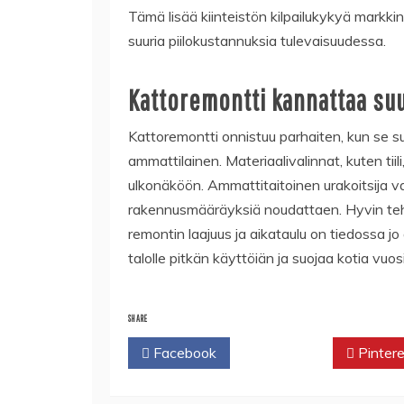
Tämä lisää kiinteistön kilpailukykyä markkino
suuria piilokustannuksia tulevaisuudessa.
Kattoremontti kannattaa suu
Kattoremontti onnistuu parhaiten, kun se su
ammattilainen. Materiaalivalinnat, kuten tiil
ulkonäköön. Ammattitaitoinen urakoitsija va
rakennusmääräyksiä noudattaen. Hyvin teht
remontin laajuus ja aikataulu on tiedossa jo
talolle pitkän käyttöiän ja suojaa kotia vu
SHARE
Facebook
Twitter
Pintere