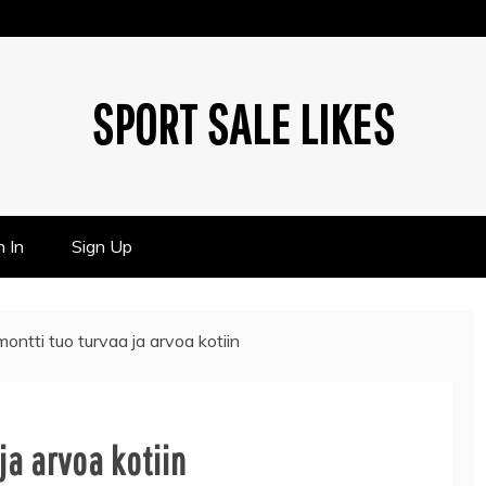
SPORT SALE LIKES
n In
Sign Up
ontti tuo turvaa ja arvoa kotiin
ja arvoa kotiin