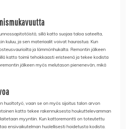
umismukavuutta
nnossapitotöistä, sillä katto suojaa taloa sateelta,
kin kuluu, ja sen materiaalit voivat haurastua. Kun
osteusvaurioilta ja lämmönhukalta. Remontin jälkeen
ä katto toimii tehokkaasti eristeenä ja tekee kodista
remontin jälkeen myös melutason pienenevän, mikä
voa
n huoltotyö, vaan se on myös sijoitus talon arvon
untoinen katto tekee rakennuksesta houkuttelevamman
s laitetaan myyntiin. Kun kattoremontti on toteutettu
taa ensivaikutelman huolellisesti hoidetusta kodista.