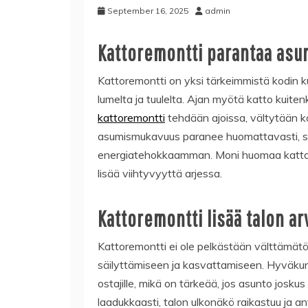
September 16, 2025
admin
Kattoremontti parantaa as
Kattoremontti on yksi tärkeimmistä kodin ku
lumelta ja tuulelta. Ajan myötä katto kuiten
kattoremontti
tehdään ajoissa, vältytään k
asumismukavuus paranee huomattavasti, sill
energiatehokkaamman. Moni huomaa katto
lisää viihtyvyyttä arjessa.
Kattoremontti lisää talon ar
Kattoremontti ei ole pelkästään välttämätö
säilyttämiseen ja kasvattamiseen. Hyväk
ostajille, mikä on tärkeää, jos asunto josku
laadukkaasti, talon ulkonäkö raikastuu ja an