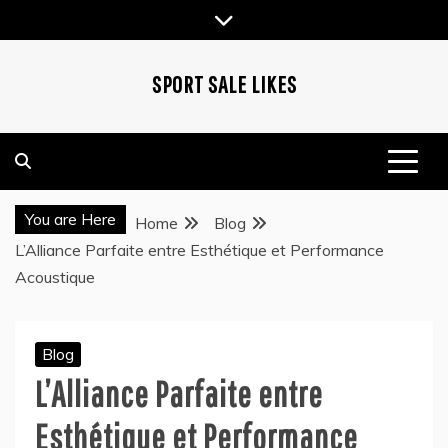
Skip
to
content
SPORT SALE LIKES
You are Here
Home
Blog
L’Alliance Parfaite entre Esthétique et Performance
Acoustique
Blog
L’Alliance Parfaite entre
Esthétique et Performance