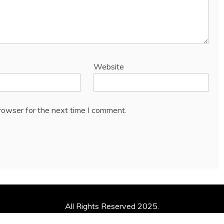
Website
rowser for the next time I comment.
All Rights Reserved 2025.
y powered by WordPress
|
Theme: Mag and News by
Candid 