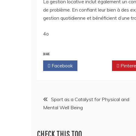
La gestion locative inclut également un con
de problème. En confiant leur bien à des expe
gestion quotidienne et bénéficient d’une tran
4o
SHARE
Facebook
Twitter
Pintere
Post
Sport as a Catalyst for Physical and
Mental Well Being
navigation
CHECK THIS TOO